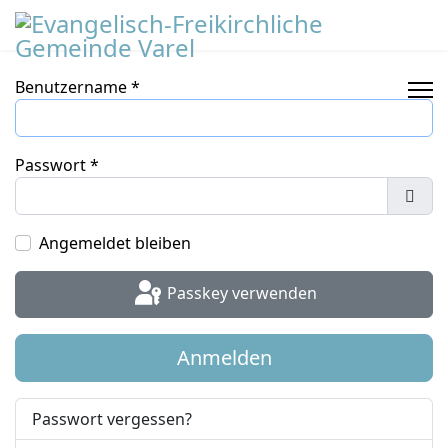
Benutzername
*
Passwort
*
Pass
Angemeldet bleiben
Passkey verwenden
Anmelden
Passwort vergessen?